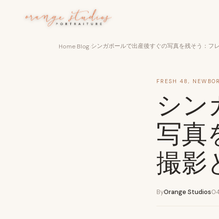
Skip to main content
シンガポールで出産後すぐの写真を残そう：フレ
Home
›
Blog
›
FRESH 48
,
NEWBO
シン
写真
撮影
By
Orange Studios
04