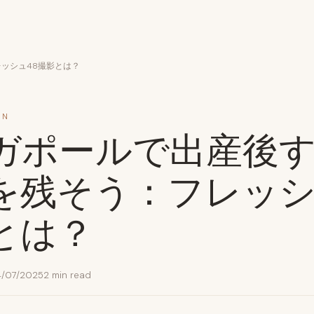
ッシュ48撮影とは？
RN
ガポールで出産後
を残そう：フレッシ
とは？
/07/2025
2 min read