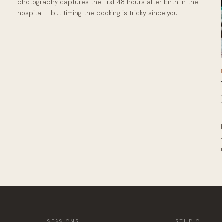
photography captures the first 48 hours after birth in the
hospital – but timing the booking is tricky since you…
SESSIONS
STUDIO