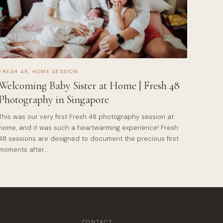
FRESH 48
,
HOME SESSION
Welcoming Baby Sister at Home | Fresh 48
Photography in Singapore
This was our very first Fresh 48 photography session at
home, and it was such a heartwarming experience! Fresh
48 sessions are designed to document the precious first
moments after…
CONTACT