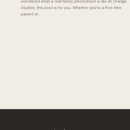
wondered what a real family photoshoot is like at Orange
Studios, this post is for you. Whether you’re a first-time
parent or…