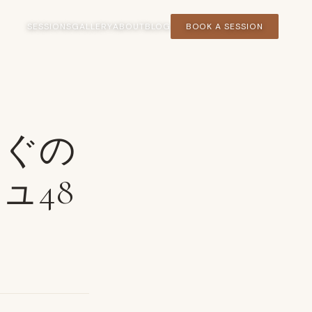
SESSIONS
GALLERY
ABOUT
BLOG
BOOK A SESSION
すぐの
ュ48