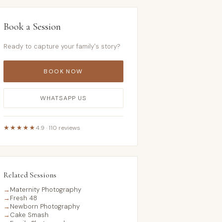
Book a Session
Ready to capture your family's story?
BOOK NOW
WHATSAPP US
★★★★★
4.9 · 110 reviews
Related Sessions
→
Maternity Photography
→
Fresh 48
→
Newborn Photography
→
Cake Smash