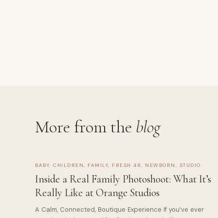
More from the
blog
BABY
,
CHILDREN
,
FAMILY
,
FRESH 48
,
NEWBORN
,
STUDIO
Inside a Real Family Photoshoot: What It’s
Really Like at Orange Studios
A Calm, Connected, Boutique Experience If you’ve ever