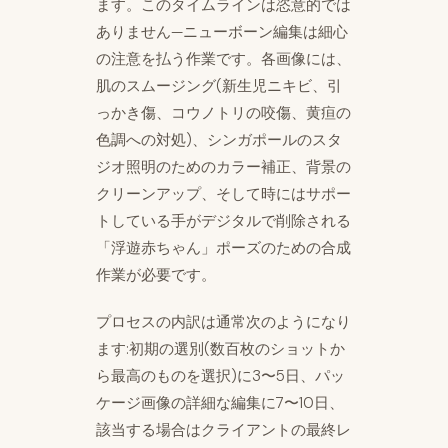
ます。このタイムラインは恣意的では
ありません—ニューボーン編集は細心
の注意を払う作業です。各画像には、
肌のスムージング(新生児ニキビ、引
っかき傷、コウノトリの咬傷、黄疸の
色調への対処)、シンガポールのスタ
ジオ照明のためのカラー補正、背景の
クリーンアップ、そして時にはサポー
トしている手がデジタルで削除される
「浮遊赤ちゃん」ポーズのための合成
作業が必要です。
プロセスの内訳は通常次のようになり
ます:初期の選別(数百枚のショットか
ら最高のものを選択)に3〜5日、パッ
ケージ画像の詳細な編集に7〜10日、
該当する場合はクライアントの最終レ