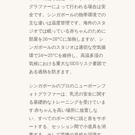
グラファーによって行われる場合は安
全です。シンガポールの熱帯環境での
主な違いは温度管理です。海外のスタ
ジオでは眠っている赤ちゃんのために
部屋を26〜28°Cに加熱しますが、シ
ンガポールのスタジオは適切な空気循
環で24〜25°Cを維持し、高温多湿の
気候における重大なSIDSリスク要因で
ある過熱を防ぎます。
シンガポールのプロのニューボーンフ
ォトグラファーは、乳児の安全に関す
る基礎的なトレーニングを受けていま
す:赤ちゃんを高い場所に放置しな
い、すべてのポーズ中に頭と首をサポ
ートする、セッション間で小道具を消
毒する、そして苦痛の兆候を認識す