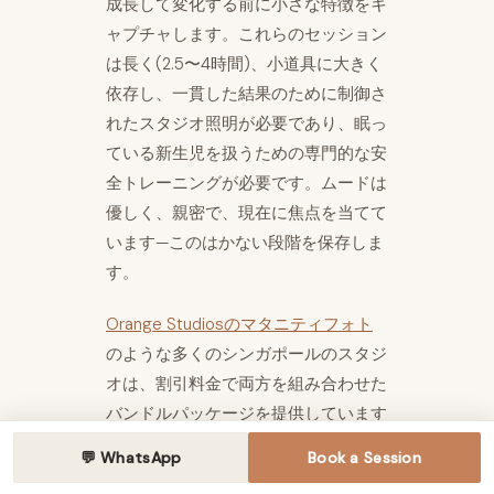
成長して変化する前に小さな特徴をキ
ャプチャします。これらのセッション
は長く(2.5〜4時間)、小道具に大きく
依存し、一貫した結果のために制御さ
れたスタジオ照明が必要であり、眠っ
ている新生児を扱うための専門的な安
全トレーニングが必要です。ムードは
優しく、親密で、現在に焦点を当てて
います—このはかない段階を保存しま
す。
Orange Studiosのマタニティフォト
のような多くのシンガポールのスタジ
オは、割引料金で両方を組み合わせた
バンドルパッケージを提供しています
(通常、別々に予約するよりも15〜
💬 WhatsApp
Book a Session
20%節約)。これらの「バンプからベ