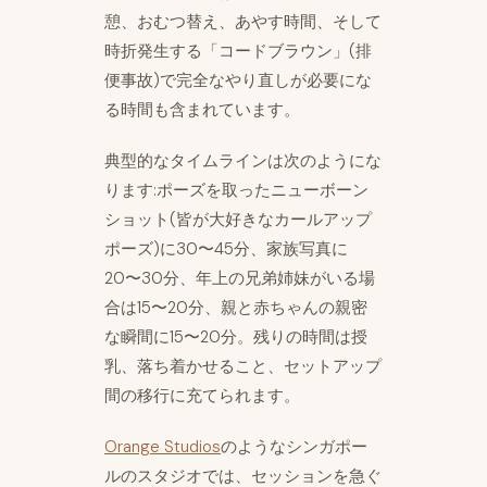
憩、おむつ替え、あやす時間、そして
時折発生する「コードブラウン」(排
便事故)で完全なやり直しが必要にな
る時間も含まれています。
典型的なタイムラインは次のようにな
ります:ポーズを取ったニューボーン
ショット(皆が大好きなカールアップ
ポーズ)に30〜45分、家族写真に
20〜30分、年上の兄弟姉妹がいる場
合は15〜20分、親と赤ちゃんの親密
な瞬間に15〜20分。残りの時間は授
乳、落ち着かせること、セットアップ
間の移行に充てられます。
Orange Studios
のようなシンガポー
ルのスタジオでは、セッションを急ぐ