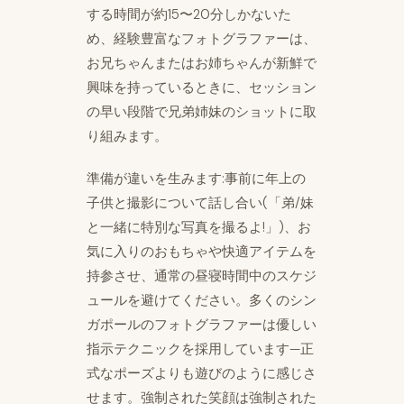
する時間が約15〜20分しかないた
め、経験豊富なフォトグラファーは、
お兄ちゃんまたはお姉ちゃんが新鮮で
興味を持っているときに、セッション
の早い段階で兄弟姉妹のショットに取
り組みます。
準備が違いを生みます:事前に年上の
子供と撮影について話し合い(「弟/妹
と一緒に特別な写真を撮るよ!」)、お
気に入りのおもちゃや快適アイテムを
持参させ、通常の昼寝時間中のスケジ
ュールを避けてください。多くのシン
ガポールのフォトグラファーは優しい
指示テクニックを採用しています—正
式なポーズよりも遊びのように感じさ
せます。強制された笑顔は強制された